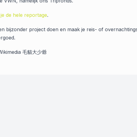
e VWN, namelijk ons Tripfonds.
 je de hele reportage
.
een bijzonder project doen en maak je reis- of overnachtin
rgoed.
: Wikimedia 毛貓大少爺