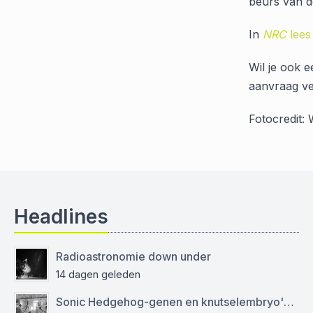
beurs van d
In
NRC
lees
Wil je ook 
aanvraag ve
Fotocredit
Headlines
Radioastronomie down under
14 dagen geleden
Sonic Hedgehog-genen en knutselembryo's: verslag bezoek aan Sanquin