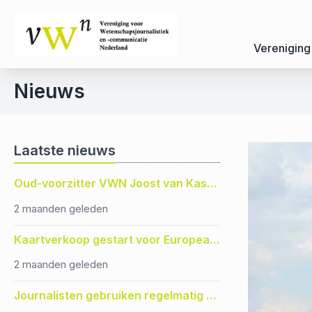
Vereniging
Nieuws
Laatste nieuws
Oud-voorzitter VWN Joost van Kasteren was een empathische mentor en kritisch journalist
2 maanden geleden
Kaartverkoop gestart voor European Conference for Science Journalism 2026 Hannover
2 maanden geleden
Journalisten gebruiken regelmatig AI, ondanks ongemak