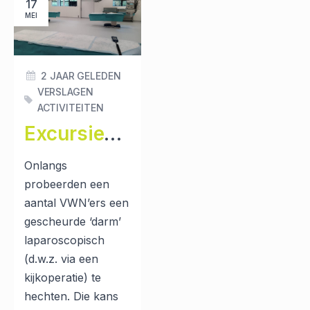
17
MEI
2 JAAR GELEDEN
VERSLAGEN
ACTIVITEITEN
Excursieverslag: Amsterdam Skills Centre
Onlangs
probeerden een
aantal VWN’ers een
gescheurde ‘darm’
laparoscopisch
(d.w.z. via een
kijkoperatie) te
hechten. Die kans