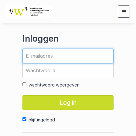
Togg
navig
Inloggen
wachtwoord weergeven
Log in
blijf ingelogd