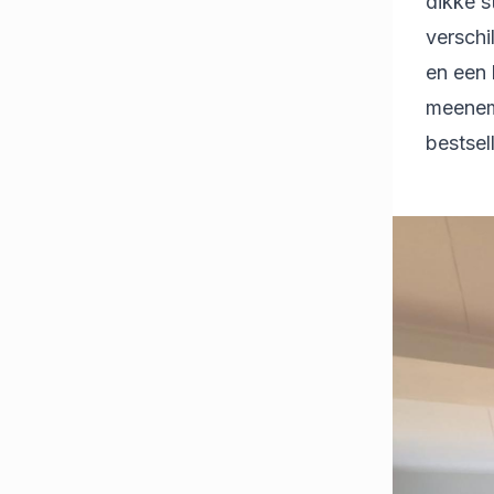
dikke s
verschi
en een 
meeneme
bestsel