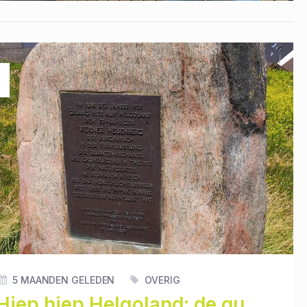
T
5 MAANDEN GELEDEN
OVERIG
Hiep hiep Helgoland: de quantummechanica werd 100 jaar