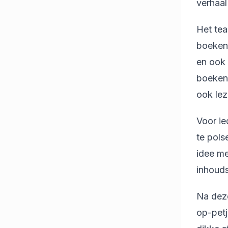
verhaal
Het tea
boeken 
en ook 
boeken 
ook lez
Voor ie
te pols
idee me
inhoud
Na deze
op-petj