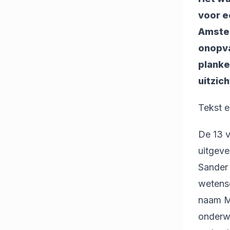
voor e
Amster
onopva
planke
uitzic
Tekst 
De 13 
uitgeve
Sander 
wetensc
naam Ma
onderw