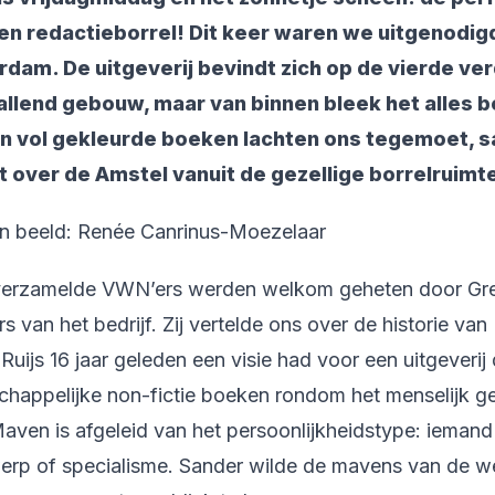
en redactieborrel! Dit keer waren we uitgenodigd 
dam. De uitgeverij bevindt zich op de vierde ver
llend gebouw, maar van binnen bleek het alles b
n vol gekleurde boeken lachten ons tegemoet, 
ht over de Amstel vanuit de gezellige borrelruimt
en beeld: Renée Canrinus-Moezelaar
verzamelde VWN’ers werden welkom geheten door Gret
rs van het bedrijf. Zij vertelde ons over de historie va
Ruijs 16 jaar geleden een visie had voor een uitgeverij 
happelijke non-fictie boeken rondom het menselijk g
ven is afgeleid van het persoonlijkheidstype: iemand 
erp of specialisme. Sander wilde de mavens van de w