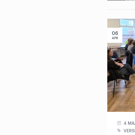
06
APR
4 MA
VERS