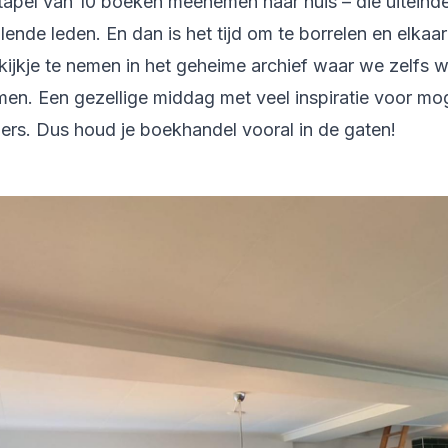
tapel van 10 boeken meenemen naar huis – die uiteind
llende leden. En dan is het tijd om te borrelen en elkaa
kijkje te nemen in het geheime archief waar we zelfs
n. Een gezellige middag met veel inspiratie voor mo
lers. Dus houd je boekhandel vooral in de gaten!