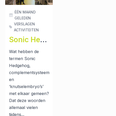
ÉÉN MAAND
GELEDEN
VERSLAGEN
ACTIVITEITEN
Sonic Hedgehog-genen en knutselembryo's: verslag bezoek aan Sanquin
Wat hebben de
termen Sonic
Hedgehog,
complementsysteem
en
‘knutselembryo’s’
met elkaar gemeen?
Dat deze woorden
allemaal vielen
tijdens...