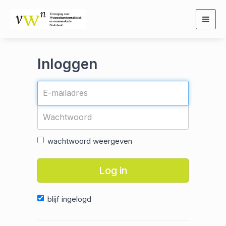
Togg
navig
Inloggen
wachtwoord weergeven
Log in
blijf ingelogd