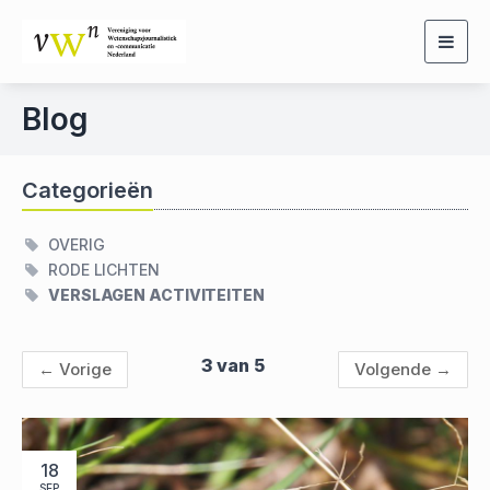
Togg
navig
Blog
Categorieën
OVERIG
RODE LICHTEN
VERSLAGEN ACTIVITEITEN
3 van 5
←
Vorige
Volgende
→
18
SEP