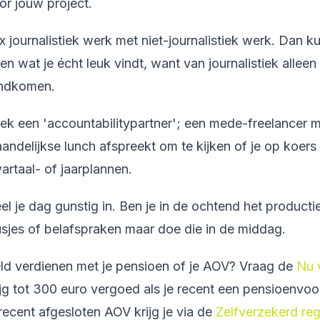
or jouw project.
x journalistiek werk met niet-journalistiek werk. Dan ku
en wat je écht leuk vindt, want van journalistiek allee
ndkomen.
ek een 'accountabilitypartner'; een mede-freelancer m
andelijkse lunch afspreekt om te kijken of je op koer
artaal- of jaarplannen.
el je dag gunstig in. Ben je in de ochtend het producti
usjes of belafspraken maar doe die in de middag.
ld verdienen met je pensioen of je AOV? Vraag de
Nu 
ijg tot 300 euro vergoed als je recent een pensioenvo
 recent afgesloten AOV krijg je via de
Zelfverzekerd reg