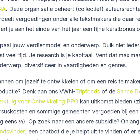
RA
. Deze organisatie beheert (collectief) auteursrech
rdeelt vergoedingen onder alle tekstmakers die daar r
vert je aan het einde van het jaar een fijne kerstbonus 
paal jouw verdienmodel en onderwerp. Duik niet iedere
st veel tijd. Je research is je kapitaal. Vent dat maximaa
derwerp, diversificeer in vaardigheden en genres.
annen om jezelf te ontwikkelen of om een reis te make
oductie? Denk aan ons VWN-
Tripfonds
of de
Sanne D
rktuig voor Ontwikkeling PPO
kan uitkomst bieden (z
rsuskosten en sommige gemeenten vergoeden bij ee
g eens ⅓). Op zoek naar een andere subsidie? Onlan
ndsvinder
; een chatbot die je helpt uit te vinden of er