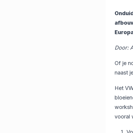
Onduid
afbouw
Europa
Door: 
Of je n
naast j
Het VWN
bloeien
worksho
vooral 
Vo