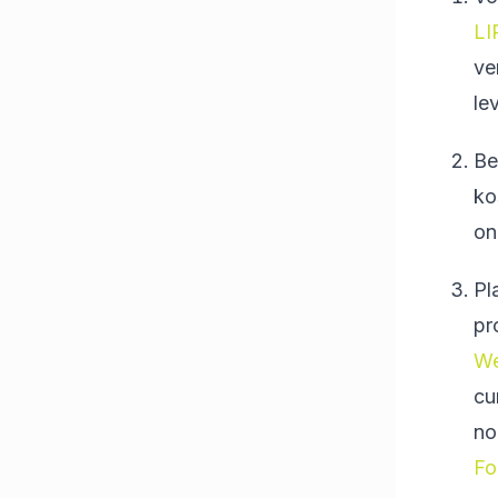
LI
ve
le
Be
ko
on
Pl
pr
We
cu
no
Fo