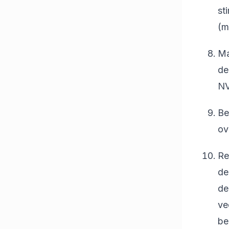
st
(m
Ma
de
NV
Be
ov
Re
de
de
ve
be