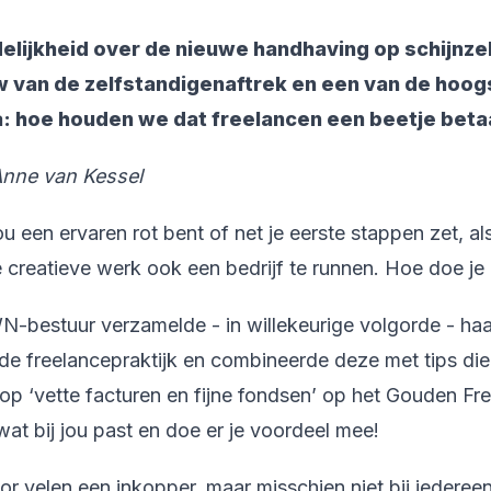
elijkheid over de nieuwe handhaving op schijnzel
 van de zelfstandigenaftrek en een van de hoogst
: hoe houden we dat freelancen een beetje beta
Anne van Kessel
ou een ervaren rot bent of net je eerste stappen zet, als
e creatieve werk ook een bedrijf te runnen. Hoe doe je 
-bestuur verzamelde - in willekeurige volgorde - haa
de freelancepraktijk en combineerde deze met tips di
p ‘vette facturen en fijne fondsen’ op het Gouden Fr
wat bij jou past en doe er je voordeel mee!
or velen een inkopper, maar misschien niet bij iederee