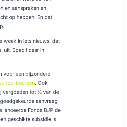
ten en aanspraken en
echt op hebben. En dat
op.
 week in iets nieuws, dat
l uit. Specificeer in
n voor een bijzondere
eurloo-beurzen
. Ook
ij vergoeden tot ⅓ van de
n goedgekeurde aanvraag
gs lanceerde Fonds BJP de
 een geschikte subsidie is