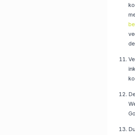
ko
me
be
ve
de
Ve
in
ko
De
We
Go
Du