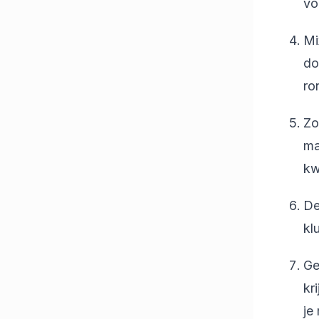
vo
Mi
do
ro
Zo
ma
kw
De
kl
Ge
kr
je