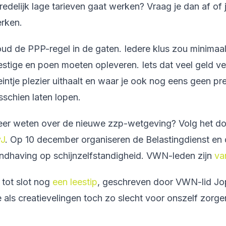
redelijk lage tarieven gaat werken? Vraag je dan af of j
rken.
ud de PPP-regel in de gaten. Iedere klus zou minimaal t
estige en poen moeten opleveren. Iets dat veel geld ve
eintje plezier uithaalt en waar je ook nog eens geen pr
sschien laten lopen.
er weten over de nieuwe zzp-wetgeving? Volg het do
J
. Op 10 december organiseren de Belastingdienst en
ndhaving op schijnzelfstandigheid. VWN-leden zijn
va
 tot slot nog
een leestip
, geschreven door VWN-lid Jo
 als creatievelingen toch zo slecht voor onszelf zorge