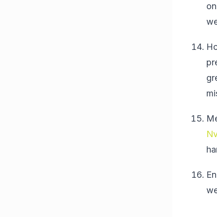
on
we
Ho
pr
gr
mi
Me
Nv
ha
En
we