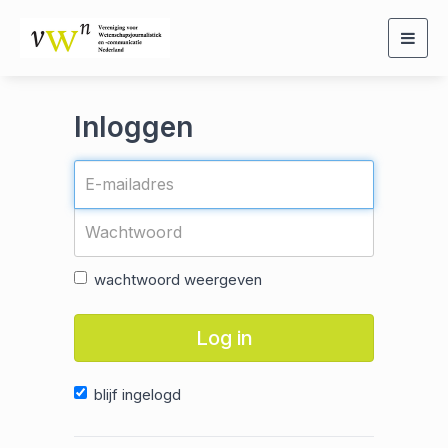
Togg
navig
Inloggen
wachtwoord weergeven
Log in
blijf ingelogd